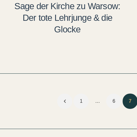
Sage der Kirche zu Warsow:
Der tote Lehrjunge & die
Glocke
Seitennummerierung
1
…
6
7
der
Beiträge